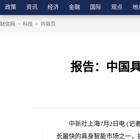
政策
资讯
经济
金融
国际
观点
地
财信网
>
科技
>
内容页
报告：中国具
中新社
上海7月2日电 (
长最快的具身智能市场之一，据