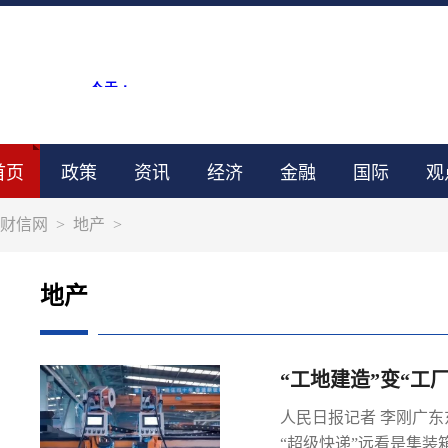
首页
政策
资讯
经济
金融
国际
观
财信网
>
地产
>
地产
“工地建造”变“工
人民日报记者 李刚广
“超级快递”远看是集