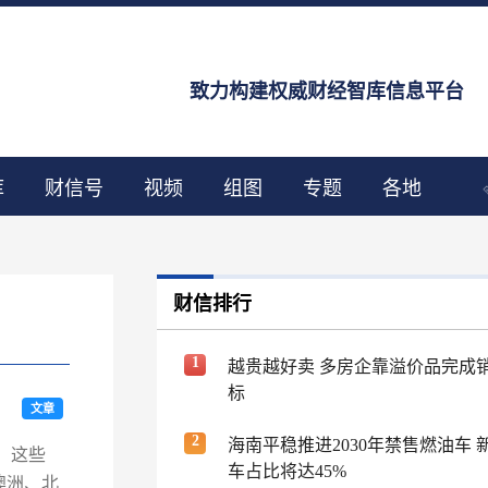
致力构建权威财经智库信息平台
库
财信号
视频
组图
专题
各地
财信排行
1
越贵越好卖 多房企靠溢价品完成
标
文章
2
海南平稳推进2030年禁售燃油车 
。这些
车占比将达45%
澳洲、北