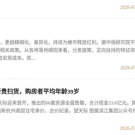
2026-07
地，更趋精细化、差异化，持续为楼市释放红利。据中指研究院
补贴相关政策。从各地落地细则来看，分类施策、定向扶持的特征
居成本。其...
2026-0
新贵扫货，购房者平均年龄39岁
天际迎来首开，推出的66套房源全盘售罄，合计揽金33.6亿元。
，同步刷新杭州高层住宅单价、总价纪录。望天际 图据滨江集团公众号
2026-07