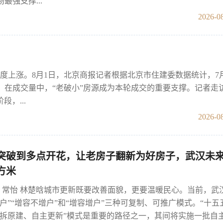
最强支撑...
2026-08
度上涨。8月1日，北京商报记者根据北京市住建委数据统计，7
新高。在成交量中，“老破小”房源成为本轮成交的重要支撑。记者走
，...
2026-08
突破到多点开花，让老房子翻新为好房子，武汉未来
方米
峻 常怡 林楚晗城市更新既要改善面貌，更要温暖民心。当前，武
户”“增容不增户”和“增容增户”三种可复制、可推广模式。“十五
拆原建、自主更新”模式是重要的路径之一，其间将实施一批自