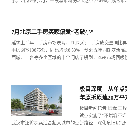
示，刚过去的7月，一线城市新房环比涨幅0.63%，成为市场
7月北京二手房买家偏爱“老破小”
延续上半年二手房市场表现，7月北京二手房成交量同比再
手房网签13875套，同比增长8.53%，创近五年同期次
西城、丰台等多个区域的中介门店了解到，本轮市场回暖阶段
极目深度｜从单点
年原拆原建20万平
极目新闻记者 陆缘 王
试点实施了“不增容不增
武汉市还将探索适合超大城市的更新路径，深化危旧房“原