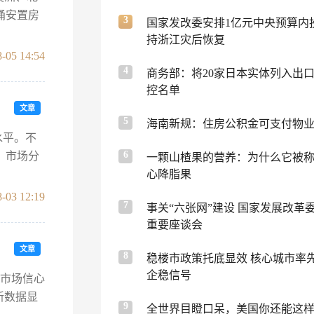
涌安置房
3
国家发改委安排1亿元中央预算内
持浙江灾后恢复
-05 14:54
4
商务部：将20家日本实体列入出
控名单
文章
5
海南新规：住房公积金可支付物
水平。不
6
，市场分
一颗山楂果的营养：为什么它被称
心降脂果
-03 12:19
7
事关“六张网”建设 国家发展改革
重要座谈会
文章
8
稳楼市政策托底显效 核心城市率
企稳信号
，市场信心
新数据显
9
全世界目瞪口呆，美国你还能这