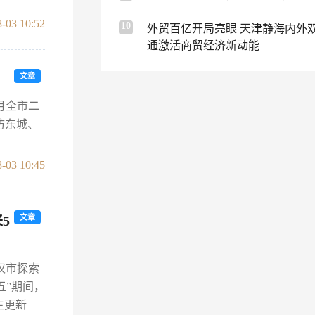
-03 10:52
10
外贸百亿开局亮眼 天津静海内外
通激活商贸经济新动能
文章
月全市二
访东城、
-03 10:45
5
文章
汉市探索
五”期间，
主更新