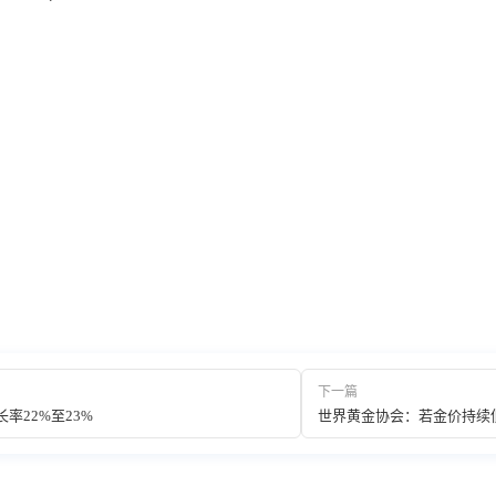
下一篇
率22%至23%
世界黄金协会：若金价持续低