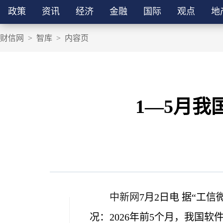
政策
资讯
经济
金融
国际
观点
地
财信网
>
智库
>
内容页
1—5月我
中新网
7月2日电 据“工
况：2026年前5个月，我国