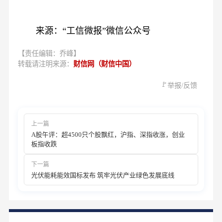
来源：“工信微报”微信公众号
【责任编辑：乔峰】
转载请注明来源：
财信网（财信中国）
🚩
举报/反馈
上一篇
A股午评：超4500只个股飘红，沪指、深指收涨，创业
板指收跌
下一篇
光伏能耗能效国标发布 筑牢光伏产业绿色发展底线