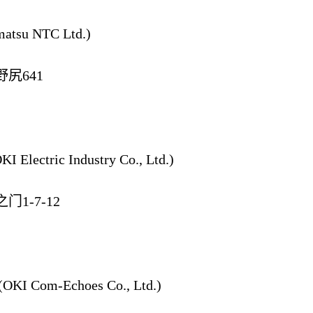
su NTC Ltd.)
尻641
ctric Industry Co., Ltd.)
1-7-12
Com-Echoes Co., Ltd.)