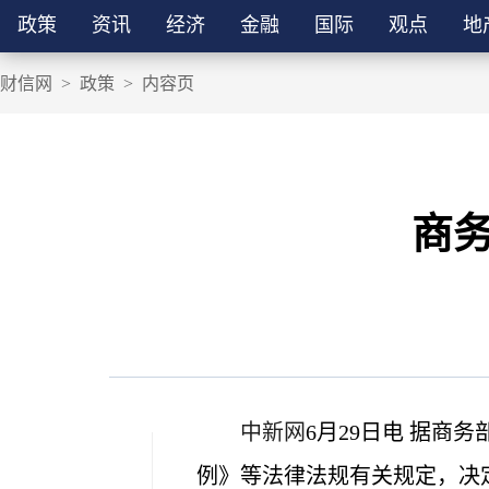
政策
资讯
经济
金融
国际
观点
地
财信网
>
政策
>
内容页
商
中新网
6月29日电 据
例》等法律法规有关规定，决