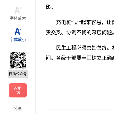
影。
字体放大
充电桩“立”起来容易，让
责交叉、协调不畅的深层问题
字体放小
民生工程必须善始善终。
间。各级干部要牢固树立正确
微信公众号
点赞
(
0
)
—
分享
—