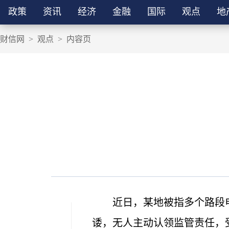
政策
资讯
经济
金融
国际
观点
地
财信网
>
观点
>
内容页
近日，某地被指多个路段
诿，无人主动认领监管责任，