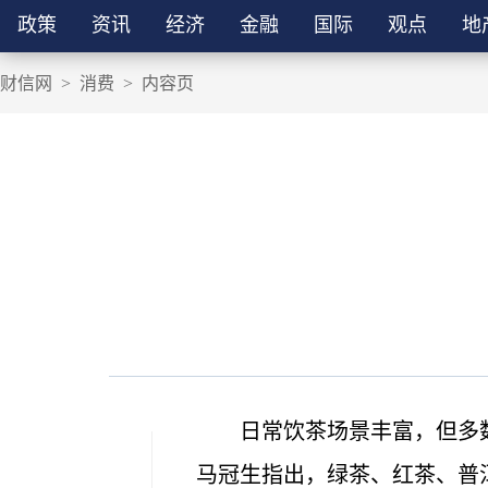
政策
资讯
经济
金融
国际
观点
地
财信网
>
消费
>
内容页
日常饮茶场景丰富，但多
马冠生指出，绿茶、红茶、普