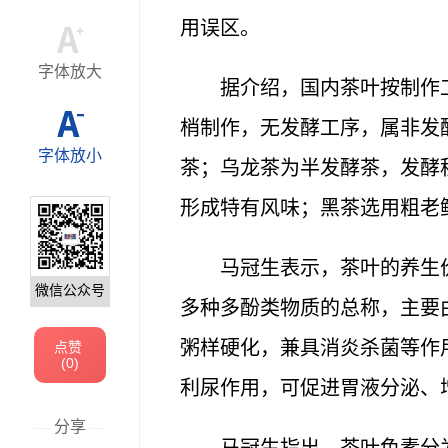
用误区。
字体放大
据介绍，国内茶叶按制作
梢制作，无发酵工序，属非发
字体放小
茶；乌龙茶为半发酵茶，发酵
形成特有风味；黑茶选用粗老
马冠生表示，茶叶的养生
微信公众号
多种多酚类物质的总称，主要
粥样硬化，兼具消炎杀菌等作
点赞
(
0
)
利尿作用，可促进胃液分泌、
—
分享
—