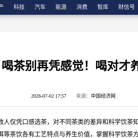
产
科技
汽车
能源
消费
智库
财信号
喝茶别再凭感觉！喝对才
2026-07-02 17:57
来源：
中国经济网
数人仅凭口感选茶，对不同茶类的差异和科学饮茶
洱等茶饮各有工艺特点与养生价值，掌握科学饮茶