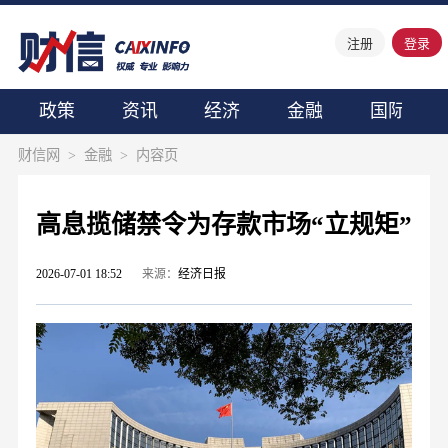
注册
登录
政策
资讯
经济
金融
国际
财信网
>
金融
>
内容页
高息揽储禁令为存款市场“立规矩”
2026-07-01 18:52
来源：
经济日报