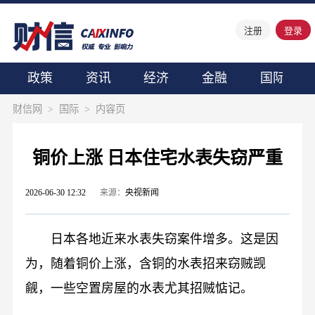
注册
登录
政策
资讯
经济
金融
国际
财信网
>
国际
>
内容页
铜价上涨 日本住宅水表失窃严重
2026-06-30 12:32
来源：
央视新闻
日本各地近来水表失窃案件增多。这是因
为，随着铜价上涨，含铜的水表招来窃贼觊
觎，一些空置房屋的水表尤其招贼惦记。