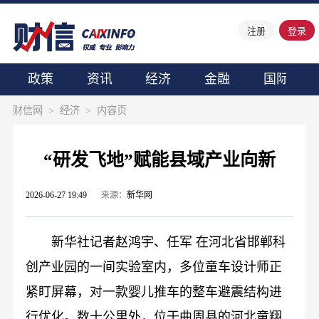
注册
登录
政策
资讯
经济
金融
国际
财信网
>
经济
>
内容页
“研发飞地”赋能县域产业向新
2026-06-27 19:49
来源：
新华网
新华社记者赵鸿宇、任军 在河北省邯郸科
创产业园的一间实验室内，多位童车设计师正
紧盯屏幕，对一款婴儿推车的整车避震结构进
行优化。数十公里外，位于曲周县的河北童翔