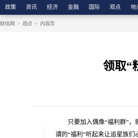
政策
资讯
经济
金融
国际
观点
地
财信网
>
观点
>
内容页
领取“
只要加入偶像“福利群”
谓的“福利”听起来让追星族们