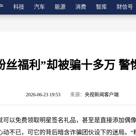
产
科技
汽车
能源
消费
智库
财信号
粉丝福利”却被骗十多万 警
2026-06-23 19:53
来源：
央视新闻客户端
，就可以免费领取明星签名礼品，甚至是直接添加偶
心动不已，可它的背后暗含诈骗团伙设下的迷局。“粉