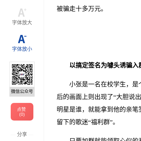
被骗走十多万元。
字体放大
字体放小
以搞定签名为噱头诱骗入
小张是一名在校学生，是
微信公众号
后的画面上则出现了“大胆说出
明星是谁，就能拿到他的亲笔
点赞
(
0
)
留下的歌迷“福利群”。
—
分享
—