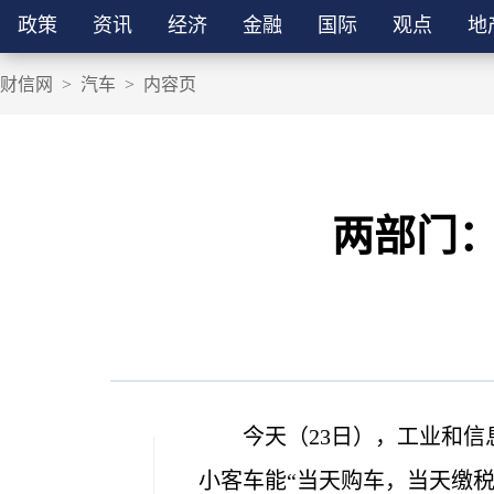
政策
资讯
经济
金融
国际
观点
地
财信网
>
汽车
>
内容页
两部门：
今天（23日），工业和
小客车能“当天购车，当天缴税