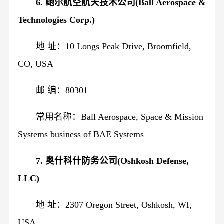
6. 鲍尔航空航天技术公司(Ball Aerospace &
Technologies Corp.)
地 址：10 Longs Peak Drive, Broomfield,
CO, USA
邮 编：80301
常用名称：Ball Aerospace, Space & Mission
Systems business of BAE Systems
7. 奥什科什防务公司(Oshkosh Defense,
LLC)
地 址：2307 Oregon Street, Oshkosh, WI,
USA