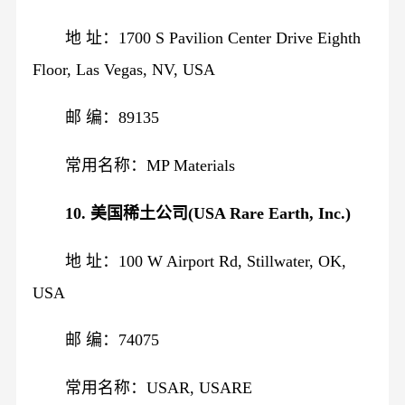
地 址：1700 S Pavilion Center Drive Eighth
Floor, Las Vegas, NV, USA
邮 编：89135
常用名称：MP Materials
10. 美国稀土公司(USA Rare Earth, Inc.)
地 址：100 W Airport Rd, Stillwater, OK,
USA
邮 编：74075
常用名称：USAR, USARE