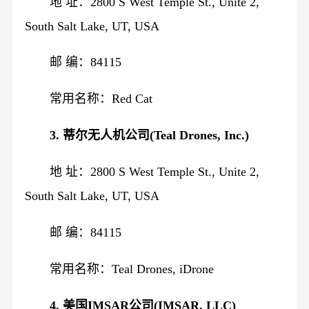
地 址：2800 S West Temple St., Unite 2,
South Salt Lake, UT, USA
邮 编：84115
常用名称：Red Cat
3. 蒂尔无人机公司(Teal Drones, Inc.)
地 址：2800 S West Temple St., Unite 2,
South Salt Lake, UT, USA
邮 编：84115
常用名称：Teal Drones, iDrone
4. 美国IMSAR公司(IMSAR, LLC)