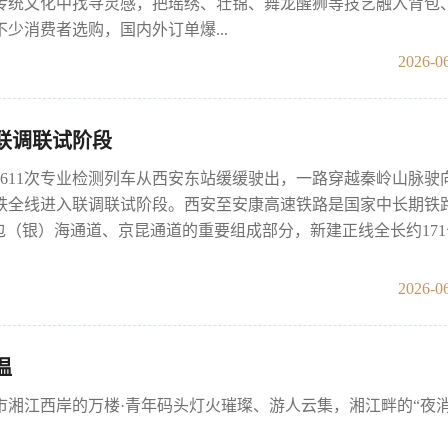
传统文化中找寻灵感，把瑶绣、壮锦、舞龙醒狮等技艺融入背包
少消费者选购，国内外订单爆...
2026-06
联调联试阶段
7611次专业检测列车从西安东站缓缓驶出，一路穿越秦岭山脉驶
铁全线进入联调联试阶段。西安至安康高速铁路是国家中长期铁
包（银）海通道、京昆通道的重要组成部分，新建正线全长约17
2026-06
温
市湘江西岸的万楼·青年码头灯火璀璨、游人云集，湘江畔的“夜消