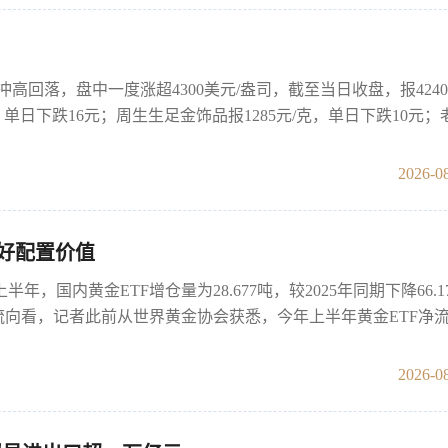
冲高回落，盘中一度涨超4300美元/盎司，截至当日收盘，报4240
单日下跌16元；周生生足金饰品报1285元/克，单日下跌10元；
2026-08
看好配置价值
，国内黄金ETF增仓量为28.677吨，较2025年同期下降66.1
 从资金流向看，记者此前从世界黄金协会获悉，今年上半年黄金ETF净
2026-08