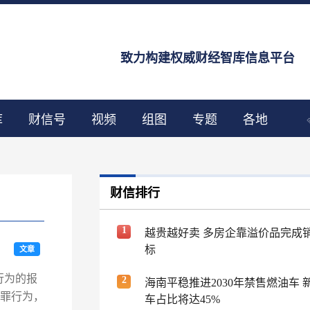
致力构建权威财经智库信息平台
库
财信号
视频
组图
专题
各地
财信排行
1
越贵越好卖 多房企靠溢价品完成
标
文章
行为的报
2
海南平稳推进2030年禁售燃油车 
犯罪行为，
车占比将达45%