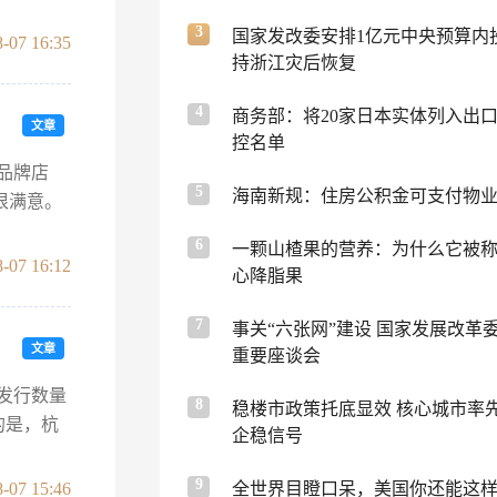
3
国家发改委安排1亿元中央预算内
-07 16:35
持浙江灾后恢复
4
商务部：将20家日本实体列入出
文章
控名单
品牌店
5
海南新规：住房公积金可支付物
很满意。
6
一颗山楂果的营养：为什么它被称
-07 16:12
心降脂果
7
事关“六张网”建设 国家发展改革
文章
重要座谈会
，发行数量
8
稳楼市政策托底显效 核心城市率
的是，杭
企稳信号
9
-07 15:46
全世界目瞪口呆，美国你还能这