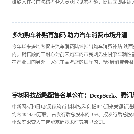
嫌疑人在考前勾结考务人员获取试卷考题，随后立即组织人员
多地购车补贴再加码 助力汽车消费市场升温
今年以来多地为促进汽车消费陆续推出购车消费补贴 陕
内，销售顾问正耐心为前来购车的市民刘先生讲解车辆性
在产业园内另外一家汽车品牌店的展厅内，“政府消费券叠加
宇树科技战略配售名单公布：DeepSeek、腾
中新网8月6日电(吴家驹)宇树科技科创板IPO迎来关键新进
约为4044.64万股，占发行后总股本的10%。按发行后总
州深度求索人工智能基础技术研究有限公司...