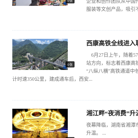
企业和创作团队从中国
0张
服装等文创产品，吸引不
西康高铁全线进入
6月27日上午，随着5
站方向，标志着西康高
0张
“八纵八横”高铁通道中
计时速350公里，建成通车后，西安...
湘江畔“夜消费”升
夜幕降临，湖南省湘潭
升温。 ...