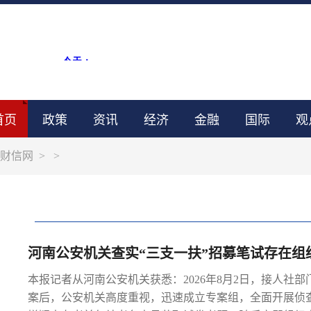
首页
政策
资讯
经济
金融
国际
观
财信网
>
>
河南公安机关查实“三支一扶”招募笔试存在组
本报记者从河南公安机关获悉：2026年8月2日，接人社部
案后，公安机关高度重视，迅速成立专案组，全面开展侦查