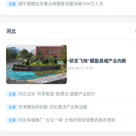
端午假期北京重点商圈客流量突破2600万人次
文章
河北
文章
“研发飞地”赋能县域产业向新
2026-06-27 19:49
河北试水“共享智造”新模式 破题产业跃升
文章
京津冀协同创新 河北激活产业新动能
文章
河北阜城推广“五位一体”土地托管经营模式助农增收
文章