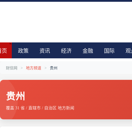
首页
政策
资讯
经济
金融
国际
观
财信网
>
地方频道
>
贵州
贵州
覆盖 31 省 / 直辖市 / 自治区 地方新闻