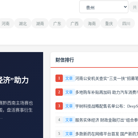
共 
河南
湖北
湖南
广东
广西
海南
重庆
四川
财信排行
1
文章
经济”助力
2
文章
军赛黔西南主场赛也
3
文章
围，盘活赛事衍生
.
4
服务实体经济 财政金融打出“组合拳
文章
5
文章