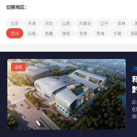
切换地区：
北京
天津
河北
山西
内蒙古
辽宁
吉林
贵州
云南
西藏
陕西
甘肃
青海
宁夏
新
金融
近
在
消