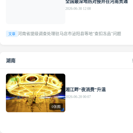
全国最深地热对接井在河南贯通
2026-06-30 12:08
河南省提级调查处理驻马店市泌阳县等地“查扣冻品”问题
文章
湖南
组图
湘江畔“夜消费”升温
2026-06-28 00:07
0张图