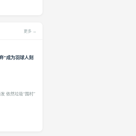
更多 →
弃”成为羽球人刻
 依然垃圾“围村”