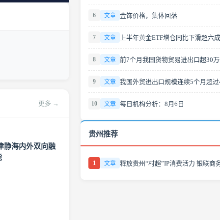
6
金饰价格，集体回落
文章
7
文章
8
前7个月我国货物贸易进出口超30
文章
9
文章
更多 →
10
每日机构分析：8月6日
文章
贵州推荐
津静海内外双向融
能
1
文章