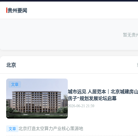
贵州要闻
暂无贵
北京
文章
城市远见 人居范本｜北京城建房山
房子”规划发展论坛启幕
2026-06-21 21:59
北京打造太空算力产业核心策源地
文章