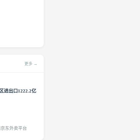
更多 →
进出口1222.2亿
和京东外卖平台