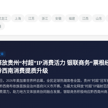
黑龙江
上海
江苏
浙江
安徽
福建
江西
山东
疆
文章
释放贵州“村超”IP消费活力 银联商务“票根
黔西南消费提质升级
日，2026年美加墨世界杯启幕，全民足球热潮席卷全国，贵州“村超”冠
黔西南布依族苗族自治州首府兴义市开赛。为最大化释放“村超”IP辐射范
费潜力，助力地方文体旅商协同融合发展，银联商务积极响应黔西南州商..