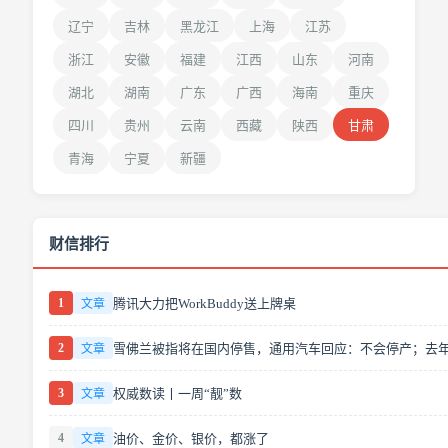
辽宁
吉林
黑龙江
上海
江苏
浙江
安徽
福建
江西
山东
河南
湖北
湖南
广东
广西
海南
重庆
四川
贵州
云南
西藏
陕西
甘肃
青海
宁夏
新疆
财信排行
1
腾讯大力把WorkBuddy送上牌桌
文章
2
文章
3
权威数读丨一周“靓”数
文章
4
油价、金价、银价，都涨了
文章