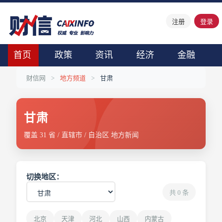
注册
登录
首页
政策
资讯
经济
金融
财信网
>
地方频道
>
甘肃
甘肃
覆盖 31 省 / 直辖市 / 自治区 地方新闻
切换地区：
共 0 条
北京
天津
河北
山西
内蒙古