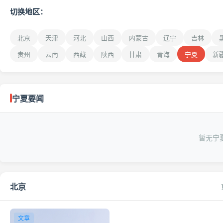
切换地区：
北京
天津
河北
山西
内蒙古
辽宁
吉林
贵州
云南
西藏
陕西
甘肃
青海
宁夏
新
宁夏要闻
暂无宁
北京
文章