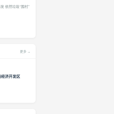
 依然垃圾“围村”
更多 →
级经济开发区