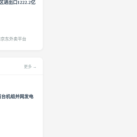
进出口1222.2亿
和京东外卖平台
更多 →
首台机组并网发电