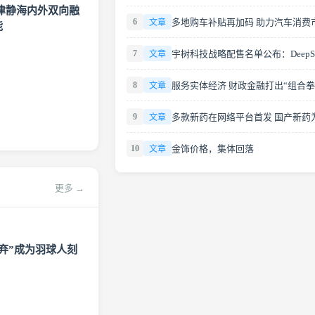
津静海内外双向融
6
文章
能
7
文章
8
服务实体经济 财政金融打出“组合拳
文章
9
文章
10
金饰价格，集体回落
文章
更多 →
弃”成为羽球人刻