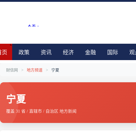
首页
政策
资讯
经济
金融
国际
观
财信网
>
地方频道
>
宁夏
宁夏
覆盖 31 省 / 直辖市 / 自治区 地方新闻