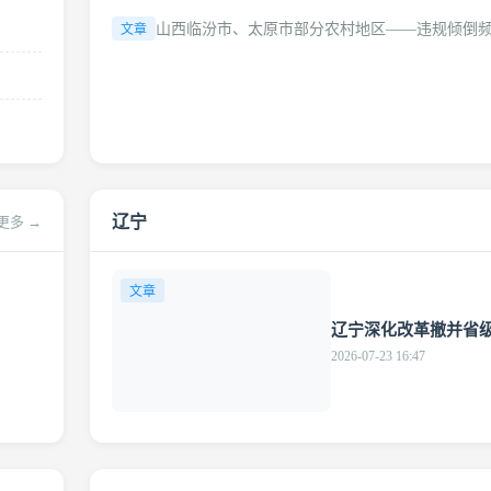
山西临汾市、太原市部分农村地区——违规倾倒频发
文章
辽宁
更多 →
文章
辽宁深化改革撤并省
2026-07-23 16:47