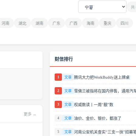
共 
河南
湖北
湖南
广东
广西
海南
重庆
四川
财信排行
1
腾讯大力把WorkBuddy送上牌桌
文章
2
文章
3
权威数读丨一周“靓”数
文章
更多 →
4
油价、金价、银价，都涨了
文章
5
文章