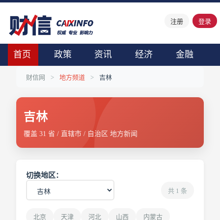
注册
登录
首页
政策
资讯
经济
金融
财信网
>
地方频道
>
吉林
吉林
覆盖 31 省 / 直辖市 / 自治区 地方新闻
切换地区：
共 1 条
北京
天津
河北
山西
内蒙古