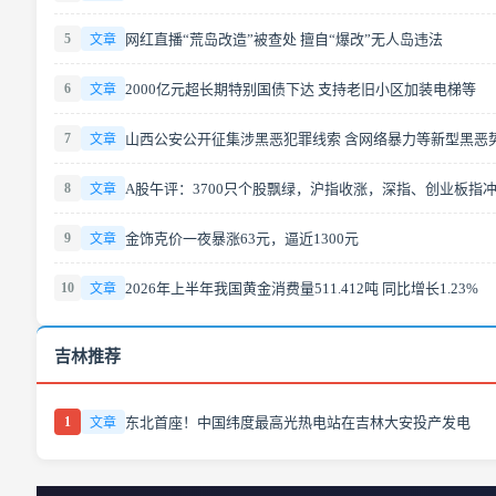
5
网红直播“荒岛改造”被查处 擅自“爆改”无人岛违法
文章
6
2000亿元超长期特别国债下达 支持老旧小区加装电梯等
文章
7
山西公安公开征集涉黑恶犯罪线索 含网络暴力等新型黑恶
文章
8
文章
9
金饰克价一夜暴涨63元，逼近1300元
文章
10
2026年上半年我国黄金消费量511.412吨 同比增长1.23%
文章
吉林推荐
1
东北首座！中国纬度最高光热电站在吉林大安投产发电
文章