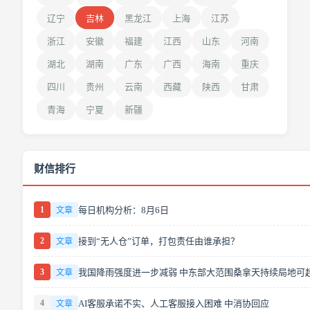
辽宁
吉林
黑龙江
上海
江苏
浙江
安徽
福建
江西
山东
河南
湖北
湖南
广东
广西
海南
重庆
四川
贵州
云南
西藏
陕西
甘肃
青海
宁夏
新疆
财信排行
1
每日机构分析：8月6日
文章
2
接到“无人仓”订单，打包责任由谁承担？
文章
3
我国降雨强度进一步减弱 中东部大范围桑拿天持续局地可超
文章
4
AI客服承诺不实、人工客服接入困难 中消协回应
文章