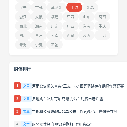
辽宁
吉林
黑龙江
上海
江苏
浙江
安徽
福建
江西
山东
河南
湖北
湖南
广东
广西
海南
重庆
四川
贵州
云南
西藏
陕西
甘肃
青海
宁夏
新疆
财信排行
1
河南公安机关查实“三支一扶”招募笔试存在组织作
文章
2
多地购车补贴再加码 助力汽车消费市场升温
文章
3
宇树科技战略配售名单公布：DeepSeek、腾讯等在列
文章
4
服务实体经济 财政金融打出“组合拳”
文章