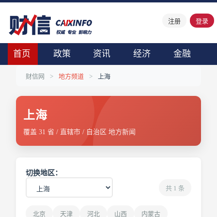
注册
登录
首页
政策
资讯
经济
金融
财信网
>
地方频道
>
上海
上海
覆盖 31 省 / 直辖市 / 自治区 地方新闻
切换地区：
共 1 条
北京
天津
河北
山西
内蒙古