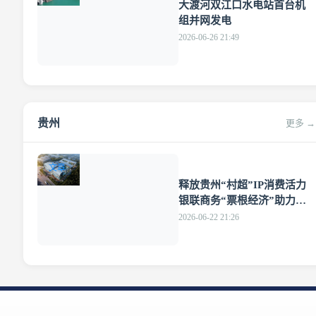
大渡河双江口水电站首台机
组并网发电
2026-06-26 21:49
贵州
更多 →
文章
释放贵州“村超”IP消费活力
银联商务“票根经济”助力黔
西南消费提质升级
2026-06-22 21:26