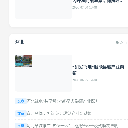
内外双向融通激活商贸经济
新动能
2026-07-04 18:40
河北
更多 →
文章
“研发飞地”赋能县域产业向
新
2026-06-27 19:49
河北试水“共享智造”新模式 破题产业跃升
文章
京津冀协同创新 河北激活产业新动能
文章
河北阜城推广“五位一体”土地托管经营模式助农增收
文章