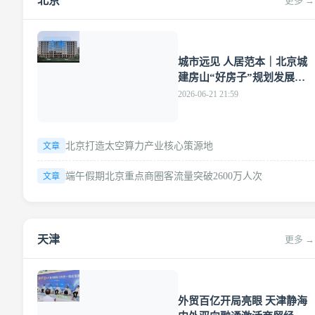
北京
更多 →
文章
城市远见 人居范本｜北京城
建房山“好房子”规划发展论
坛启幕
2026-06-21 21:59
北京打造太空算力产业核心策源地
文章
端午假期北京重点商圈客流量突破2600万人次
文章
天津
更多 →
文章
外贸百亿开局亮眼 天津静海